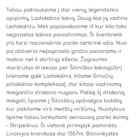
Toliau patrauksime į dar vieną, legendomis
apipintą, Ladakalnio kalvą. Daug kas ją vadina
Ledakalniu. Mes papasakosime iš kur kilo toks
neįprastas kalvos pavadinimas. Ši šventvietė
yra tarsi nacionalinio parko centrinė ašis. Nuo
jos atsiveria nepaprasto grožio panorama ir
matosi net 6 skirtingi ežerai. Žygiavimo
maršrutas driekiasi per Šiliniškio kalvagūbrį
(viename gale Ladakalnis, kitame Ginučių
piliakalnio kompleksas), dar kitaip vadinamą
miegančio drakono nugara. Palikę šį drakoną
miegoti, lipsime į Šiliniškių apžvalgos bokštą,
kur pakilsime virš medžių viršūnių. Nuotykius
tęsime toliau lankydami seniausią parko kaimą
– Stripeikius. Ši vietovė pirmąsyk paminėta
Livonijos kronikose dar 1357m. Bitininkystės