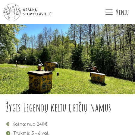
Pereiti
Meniu
prie
turinio
Žygis Legendų keliu į bičių namus
Kaina
: nuo 240€
Trukmė
: 5 – 6 val.