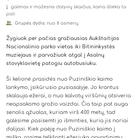
galimas ir mažesnis dalyvių skaičius, kaina išlieka ta
pati
Grupės dydis
: nuo 8 asmenų
Žygiuok per pačias gražiausias Aukštaitijos
Nacionalinio parko vietas iki Bitininkystės
muziejaus ir parvažiuok atgal į Asalnų
stovyklavietę patogiu autobusiuku.
Ši kelionė prasidės nuo Puziniškio kaimo
lankymo, įsikūrusio pusiasalyje. Jo krantus
skalauja ežerai, o nuo kalvotų viršūnių atsiveria
neapsakomo grožio vaizdai. Čia taip pat auga
senolis ąžuolas, kuriam virš 400 metų, tad
galėsime pasisemti jo išminties, kuria jis noriai
dalijasi. Kiek paėję nuo Puziniškio kaimo į
mišką, rasime telkšantį ežeriuką pavadinimu