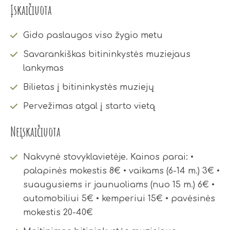
Įskaičiuota
Gido paslaugos viso žygio metu
Savarankiškas bitininkystės muziejaus
lankymas
Bilietas į bitininkystės muziejų
Pervežimas atgal į starto vietą
Neįskaičiuota
Nakvynė stovyklavietėje. Kainos parai: •
palapinės mokestis 8€ • vaikams (6-14 m.) 3€ •
suaugusiems ir jaunuoliams (nuo 15 m.) 6€ •
automobiliui 5€ • kemperiui 15€ • pavėsinės
mokestis 20-40€