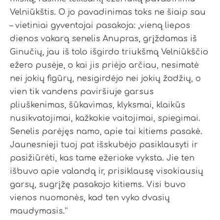
Velniūkštis. O jo pavadinimas toks ne šiaip sau
– vietiniai gyventojai pasakoja: „vieną liepos
dienos vakarą senelis Anupras, grįždamas iš
Ginučių, jau iš tolo išgirdo triukšmą Velniūkščio
ežero pusėje, o kai jis priėjo arčiau, nesimatė
nei jokių figūrų, nesigirdėjo nei jokių žodžių, o
vien tik vandens paviršiuje garsus
pliuškenimas, šūkavimas, klyksmai, klaikūs
nusikvatojimai, kažkokie vaitojimai, spiegimai.
Senelis parėjęs namo, apie tai kitiems pasakė.
Jaunesnieji tuoj pat išskubėjo pasiklausyti ir
pasižiūrėti, kas tame ežerioke vyksta. Jie ten
išbuvo apie valandą ir, prisiklausę visokiausių
garsų, sugrįžę pasakojo kitiems. Visi buvo
vienos nuomonės, kad ten vyko dvasių
maudymasis.“