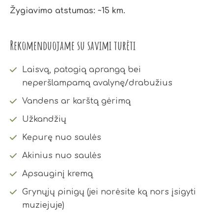
Žygiavimo atstumas: ~15 km.
Rekomenduojame su savimi turėti
Laisvą, patogią aprangą bei
neperšlampamą avalynę/drabužius
Vandens ar karštą gėrimą
Užkandžių
Kepurę nuo saulės
Akinius nuo saulės
Apsauginį kremą
Grynųjų pinigų (jei norėsite ką nors įsigyti
muziejuje)