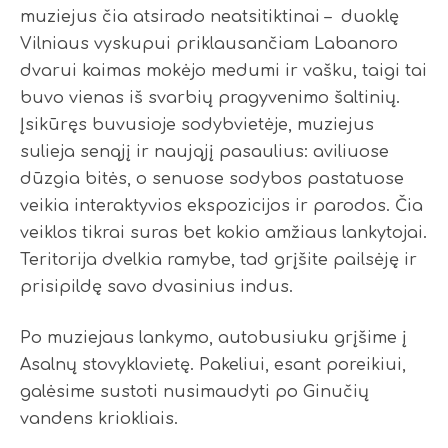
muziejus čia atsirado neatsitiktinai – duoklę
Vilniaus vyskupui priklausančiam Labanoro
dvarui kaimas mokėjo medumi ir vašku, taigi tai
buvo vienas iš svarbių pragyvenimo šaltinių.
Įsikūręs buvusioje sodybvietėje, muziejus
sulieja senąjį ir naująjį pasaulius: aviliuose
dūzgia bitės, o senuose sodybos pastatuose
veikia interaktyvios ekspozicijos ir parodos. Čia
veiklos tikrai suras bet kokio amžiaus lankytojai.
Teritorija dvelkia ramybe, tad grįšite pailsėję ir
prisipildę savo dvasinius indus.
Po muziejaus lankymo, autobusiuku grįšime į
Asalnų stovyklavietę. Pakeliui, esant poreikiui,
galėsime sustoti nusimaudyti po Ginučių
vandens kriokliais.