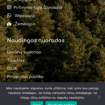
Pirtininkė Eglė Šilinikaitė
Whatsapp
Žemėlapis
Naudingos nuorodos
Dovanų kuponas
Taisyklės
D.U.K
Privatumo politika
Mes naudojame slapukus, kurie užtikrina, kad Jums bus patogu
naudotis tinklalapiu. Jei toliau naršysite mūsų tinklalapyje, tai
tolygu Jūsų sutikimui su slapukų naudojimu.
© 2026 Asalnų stovyklavietė
Gerai
Privatumo politika