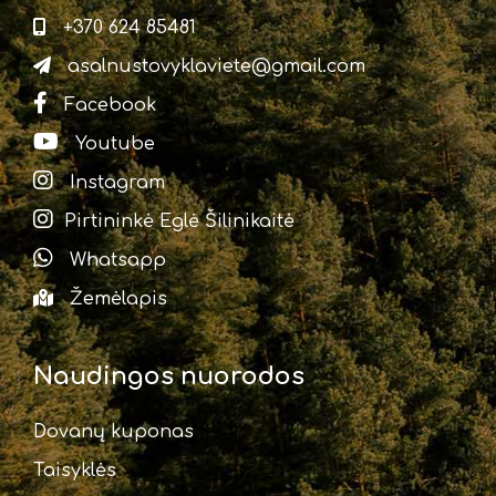
+370 624 85481
asalnustovyklaviete@gmail.com
Facebook
Youtube
Instagram
Pirtininkė Eglė Šilinikaitė
Whatsapp
Žemėlapis
Naudingos nuorodos
Dovanų kuponas
Taisyklės