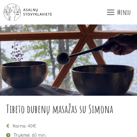
Pereiti
Meniu
prie
turinio
Tibeto dubenų masažas su Simona
Kaina
: 40€
Trukmė
: 60 min.