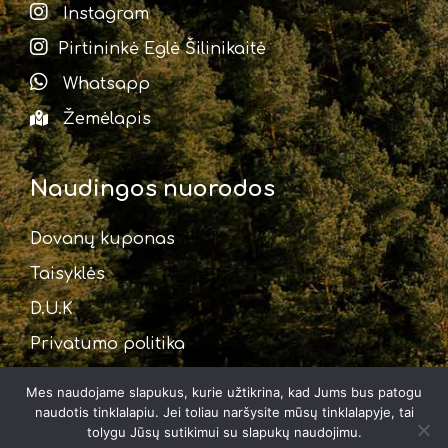
Instagram
Pirtininkė Eglė Šilinikaitė
Whatsapp
Žemėlapis
Naudingos nuorodos
Dovanų kuponas
Taisyklės
D.U.K
Privatumo politika
Mes naudojame slapukus, kurie užtikrina, kad Jums bus patogu
naudotis tinklalapiu. Jei toliau naršysite mūsų tinklalapyje, tai
tolygu Jūsų sutikimui su slapukų naudojimu.