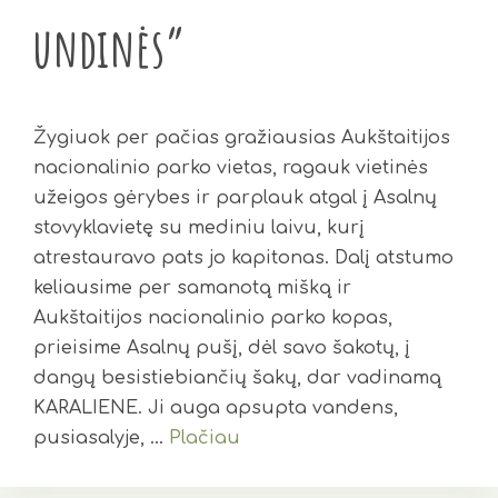
undinės”
Žygiuok per pačias gražiausias Aukštaitijos
nacionalinio parko vietas, ragauk vietinės
užeigos gėrybes ir parplauk atgal į Asalnų
stovyklavietę su mediniu laivu, kurį
atrestauravo pats jo kapitonas. Dalį atstumo
keliausime per samanotą mišką ir
Aukštaitijos nacionalinio parko kopas,
prieisime Asalnų pušį, dėl savo šakotų, į
dangų besistiebiančių šakų, dar vadinamą
KARALIENE. Ji auga apsupta vandens,
pusiasalyje, …
Plačiau