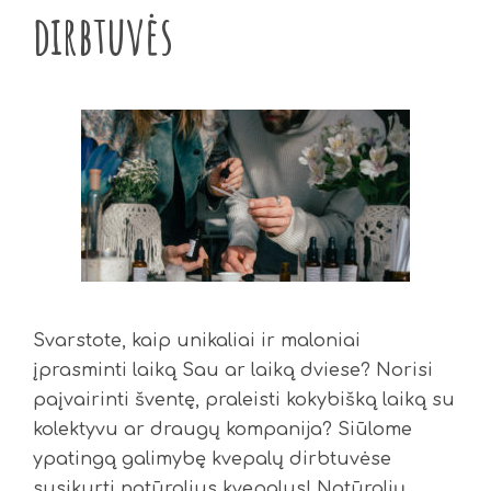
dirbtuvės
Svarstote, kaip unikaliai ir maloniai
įprasminti laiką Sau ar laiką dviese? Norisi
paįvairinti šventę, praleisti kokybišką laiką su
kolektyvu ar draugų kompanija? Siūlome
ypatingą galimybę kvepalų dirbtuvėse
susikurti natūralius kvepalus! Natūralių