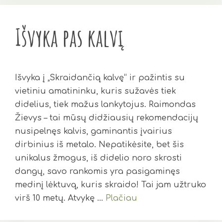
Išvyka pas kalvį
Išvyka į „Skraidančią kalvę“ ir pažintis su
vietiniu amatininku, kuris sužavės tiek
didelius, tiek mažus lankytojus. Raimondas
Žievys – tai mūsų didžiausių rekomendacijų
nusipelnęs kalvis, gaminantis įvairius
dirbinius iš metalo. Nepatikėsite, bet šis
unikalus žmogus, iš didelio noro skrosti
dangų, savo rankomis yra pasigaminęs
medinį lėktuvą, kuris skraido! Tai jam užtruko
virš 10 metų. Atvykę …
Plačiau