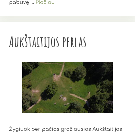
pabuvę …
Plačiau
Aukštaitijos perlas
Žygiuok per pačias gražiausias Aukštaitijos