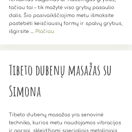
tačiau tai – tik mažytė viso grybų pasaulio
dalis. Šio pasivaikščiojimo metu išmoksite
pastebėti keisčiausių formų ir spalvų grybus,
išgirsite …
Plačiau
Tibeto dubenų masažas su
Simona
Tibeto dubenų masažas yra senovinė
technika, kurios metu naudojamos vibracijos
ir garsai, skleidžiami specialiais metaliniais