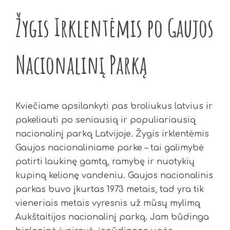
Žygis Irklentėmis po Gaujos
Nacionalinį Parką
Kviečiame apsilankyti pas broliukus latvius ir
pakeliauti po seniausią ir populiariausią
nacionalinį parką Latvijoje. Žygis irklentėmis
Gaujos nacionaliniame parke – tai galimybė
patirti laukinę gamtą, ramybę ir nuotykių
kupiną kelionę vandeniu. Gaujos nacionalinis
parkas buvo įkurtas 1973 metais, tad yra tik
vieneriais metais vyresnis už mūsų mylimą
Aukštaitijos nacionalinį parką. Jam būdinga