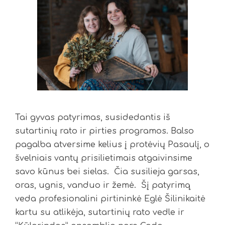
Tai gyvas patyrimas, susidedantis iš
sutartinių rato ir pirties programos. Balso
pagalba atversime kelius į protėvių Pasaulį, o
švelniais vantų prisilietimais atgaivinsime
savo kūnus bei sielas. Čia susilieja garsas,
oras, ugnis, vanduo ir žemė. Šį patyrimą
veda profesionalini pirtininkė Eglė Šilinikaitė
kartu su atlikėja, sutartinių rato vedle ir