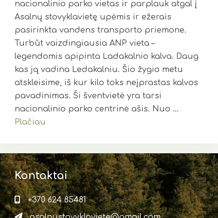
nacionalinio parko vietas ir parplauk atgal į
Asalnų stovyklavietę upėmis ir ežerais
pasirinkta vandens transporto priemone.
Turbūt vaizdingiausia ANP vieta –
legendomis apipinta Ladakalnio kalva. Daug
kas ją vadina Ledakalniu. Šio žygio metu
atskleisime, iš kur kilo toks neįprastas kalvos
pavadinimas. Ši šventvietė yra tarsi
nacionalinio parko centrinė ašis. Nuo …
Plačiau
Kontaktai
+370 624 85481
asalnustovyklaviete@gmail.com