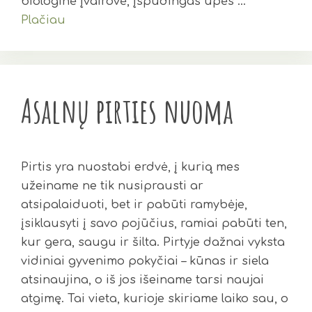
biologinė įvairovė, įspūdingas upės …
Plačiau
Asalnų pirties nuoma
Pirtis yra nuostabi erdvė, į kurią mes
užeiname ne tik nusiprausti ar
atsipalaiduoti, bet ir pabūti ramybėje,
įsiklausyti į savo pojūčius, ramiai pabūti ten,
kur gera, saugu ir šilta. Pirtyje dažnai vyksta
vidiniai gyvenimo pokyčiai – kūnas ir siela
atsinaujina, o iš jos išeiname tarsi naujai
atgimę. Tai vieta, kurioje skiriame laiko sau, o