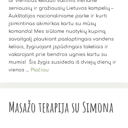
ar vienišius keliauti valtimis viename
seniausių ir gražiausių Lietuvos kampelių –
Aukštatijos nacionaliniame parke ir kurti
įsimintinas akimirkas kartu su mūsų
komanda! Mes siūlome nuotykių kupiną
savaitgalį plaukiant paslaptingais vandens
keliais, žygiuojant įspūdingais takeliais ir
vakarojant prie bendros ugnies kartu su
mumis! Šis žygis susideda iš dviejų dienų ir
vienos …
Plačiau
Masažo terapija su Simona