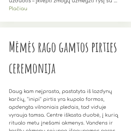
užduotis – įkvėpti žmogų užmegzti ryšį su …
Plačiau
Mėmės rago gamtos pirties
ceremonija
Daug kam neįprasta, pastatyta iš lazdynų
karčių, “inipi” pirtis yra kupolo formos,
apdengta vilnoniais pledais, tad viduje
vyrauja tamsa. Centre iškasta duobė, į kurią
ritualo metu įnešami akmenys. Vandens ir