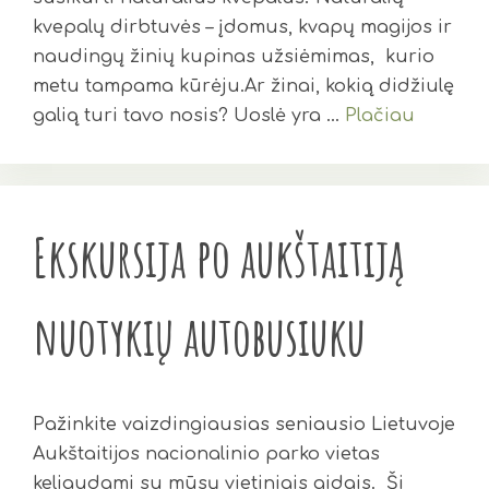
kvepalų dirbtuvės – įdomus, kvapų magijos ir
naudingų žinių kupinas užsiėmimas, kurio
metu tampama kūrėju.Ar žinai, kokią didžiulę
galią turi tavo nosis? Uoslė yra …
Plačiau
Ekskursija po aukštaitiją
nuotykių autobusiuku
Pažinkite vaizdingiausias seniausio Lietuvoje
Aukštaitijos nacionalinio parko vietas
keliaudami su mūsų vietiniais gidais. Ši