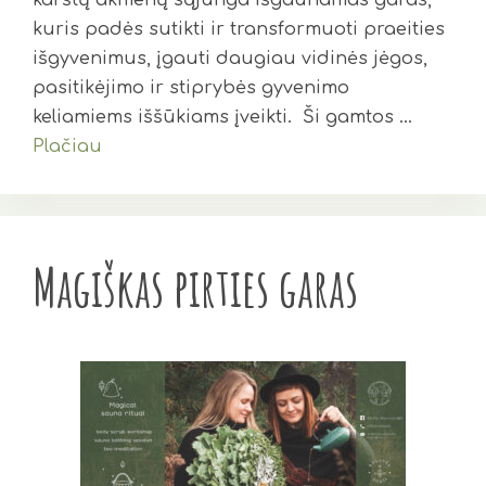
karštų akmenų sąjunga išgaunamas garas,
kuris padės sutikti ir transformuoti praeities
išgyvenimus, įgauti daugiau vidinės jėgos,
pasitikėjimo ir stiprybės gyvenimo
keliamiems iššūkiams įveikti. Ši gamtos …
Plačiau
Magiškas pirties garas