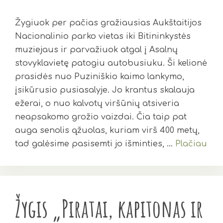
Žygiuok per pačias gražiausias Aukštaitijos
Nacionalinio parko vietas iki Bitininkystės
muziejaus ir parvažiuok atgal į Asalnų
stovyklavietę patogiu autobusiuku. Ši kelionė
prasidės nuo Puziniškio kaimo lankymo,
įsikūrusio pusiasalyje. Jo krantus skalauja
ežerai, o nuo kalvotų viršūnių atsiveria
neapsakomo grožio vaizdai. Čia taip pat
auga senolis ąžuolas, kuriam virš 400 metų,
tad galėsime pasisemti jo išminties, …
Plačiau
Žygis „Piratai, kapitonas ir