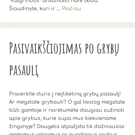
“Kūlgrindos” ansamblio nare Goda
Šiaudinyte, kuri ir …
Plačiau
Pasivaikščiojimas po grybų
pasaulį
Praverkite duris į neįtikėtiną grybų pasaulį!
Ar mėgstate grybauti? O gal tiesiog mėgstate
būti gamtoje ir norėtumėte daugiau sužinoti
apie grybus, kurie supa mus kiekviename
žingsnyje? Daugelis atpažįsta tik dažniausiai
renkamus valgomus ar nuodingus grybus,