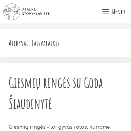
Pereiti
Meniu
prie
turinio
Archyvai:
Laisvalaikis
Giesmių ringės su Goda
Šiaudinytė
Giesmių ringės – tai gyvas ratas, kuriame