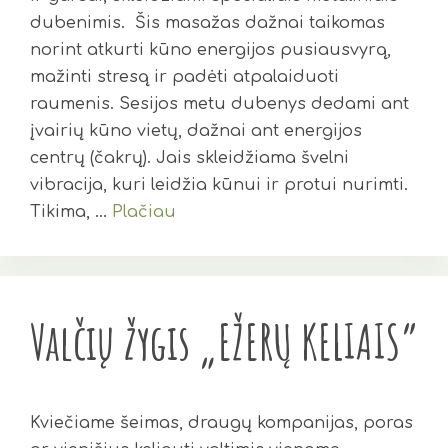
dubenimis. Šis masažas dažnai taikomas
norint atkurti kūno energijos pusiausvyrą,
mažinti stresą ir padėti atpalaiduoti
raumenis. Sesijos metu dubenys dedami ant
įvairių kūno vietų, dažnai ant energijos
centrų (čakrų). Jais skleidžiama švelni
vibracija, kuri leidžia kūnui ir protui nurimti.
Tikima, …
Plačiau
Valčių žygis „EŽERŲ KELIAIS”
Kviečiame šeimas, draugų kompanijas, poras