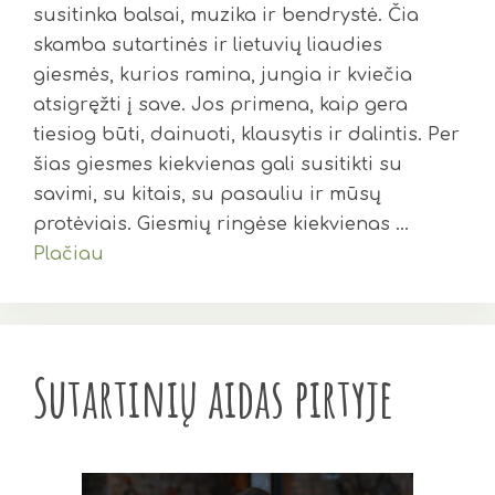
susitinka balsai, muzika ir bendrystė. Čia
skamba sutartinės ir lietuvių liaudies
giesmės, kurios ramina, jungia ir kviečia
atsigręžti į save. Jos primena, kaip gera
tiesiog būti, dainuoti, klausytis ir dalintis. Per
šias giesmes kiekvienas gali susitikti su
savimi, su kitais, su pasauliu ir mūsų
protėviais. Giesmių ringėse kiekvienas …
Plačiau
Sutartinių aidas pirtyje