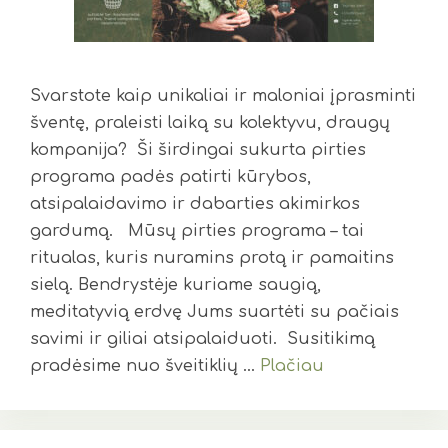
Svarstote kaip unikaliai ir maloniai įprasminti
šventę, praleisti laiką su kolektyvu, draugų
kompanija? Ši širdingai sukurta pirties
programa padės patirti kūrybos,
atsipalaidavimo ir dabarties akimirkos
gardumą. Mūsų pirties programa – tai
ritualas, kuris nuramins protą ir pamaitins
sielą. Bendrystėje kuriame saugią,
meditatyvią erdvę Jums suartėti su pačiais
savimi ir giliai atsipalaiduoti. Susitikimą
pradėsime nuo šveitiklių …
Plačiau