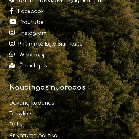
asalnustovyklaviete@gmail.com
Facebook
Youtube
Instagram
Pirtininkė Eglė Šilinikaitė
Whatsapp
Žemėlapis
Naudingos nuorodos
Dovanų kuponas
Taisyklės
D.U.K
Privatumo politika