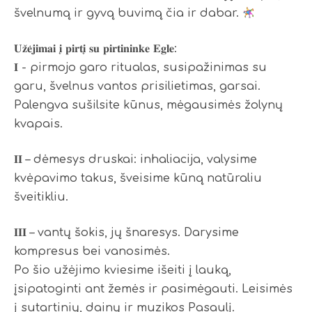
švelnumą ir gyvą buvimą čia ir dabar.
𝐔𝐳̌𝐞̇𝐣𝐢𝐦𝐚𝐢 𝐢̨ 𝐩𝐢𝐫𝐭𝐢̨ 𝐬𝐮 𝐩𝐢𝐫𝐭𝐢𝐧𝐢𝐧𝐤𝐞 𝐄𝐠𝐥𝐞:
𝐈 - pirmojo garo ritualas, susipažinimas su
garu, švelnus vantos prisilietimas, garsai.
Palengva sušilsite kūnus, mėgausimės žolynų
kvapais.
𝐈𝐈 – dėmesys druskai: inhaliacija, valysime
kvėpavimo takus, šveisime kūną natūraliu
šveitikliu.
𝐈𝐈𝐈 – vantų šokis, jų šnaresys. Darysime
kompresus bei vanosimės.
Po šio užėjimo kviesime išeiti į lauką,
įsipatoginti ant žemės ir pasimėgauti. Leisimės
į sutartinių, dainų ir muzikos Pasaulį.