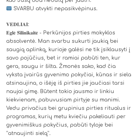
kad Jūsų oda nebūtų per jautri.
SVARBU atvykti nepasikvėpinus.
𝐕𝐄𝐃𝐋𝐈𝐀𝐈:
𝐄𝐠𝐥𝐞̇ 𝐒̌𝐢𝐥𝐢𝐧𝐢𝐤𝐚𝐢𝐭𝐞̇ - Perkūnijos pirties mokyklos
absolventė. Man svarbu sukurti jaukią bei
saugią aplinką, kurioje galėsi ne tik įsiklausyti į
savo pojūčius, bet ir ramiai pabūti ten, kur
gera, saugu ir šilta. Žmonės sako, kad čia
vyksta įvairūs gyvenimo pokyčiai, kūnas ir siela
atsinaujina, o išėję iš pirties jie jaučiasi tarsi
naujai gimę. Būtent tokio jausmo ir linkiu
kiekvienam, pabuvusiam pirtyje su manimi.
Vedu privačius bei grupinius pirties ritualus ir
programas, kurių metu kviečiu pakeliauti per
gyvenimiškus pokyčius, pabūti tyloje bei
“atnaujinti sielą”.