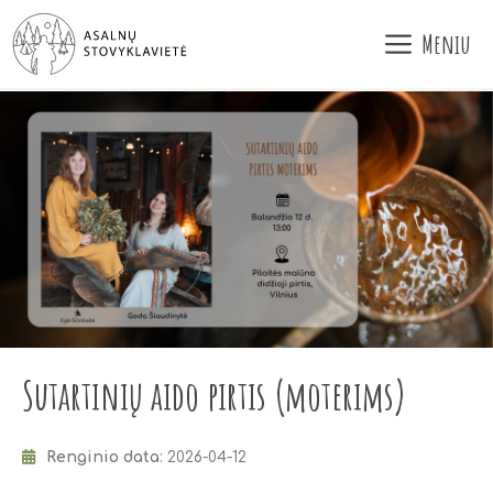
Pereiti
Meniu
prie
turinio
Sutartinių aido pirtis (moterims)
Renginio data
: 2026-04-12