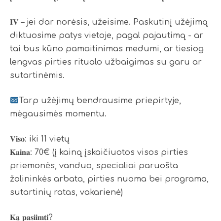
𝐈𝐕 – jei dar norėsis, užeisime. Paskutinį užėjimą
diktuosime patys vietoje, pagal pajautimą - ar
tai bus kūno pamaitinimas medumi, ar tiesiog
lengvas pirties ritualo užbaigimas su garu ar
sutartinėmis.
Tarp užėjimų bendrausime priepirtyje,
mėgausimės momentu.
𝐕𝐢𝐬𝐨: iki 11 vietų
𝐊𝐚𝐢𝐧𝐚: 70€ (į kainą įskaičiuotos visos pirties
priemonės, vanduo, specialiai paruošta
žolininkės arbata, pirties nuoma bei programa,
sutartinių ratas, vakarienė)
𝐊𝐚̨ 𝐩𝐚𝐬𝐢𝐢𝐦𝐭𝐢?