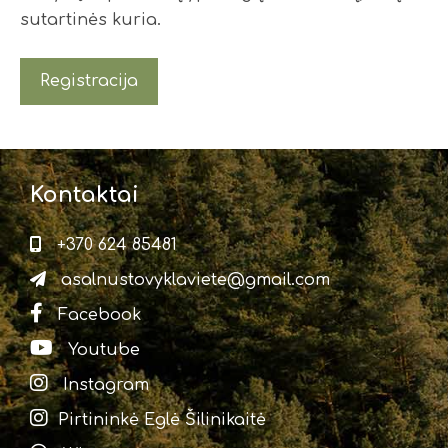
sutartinės kuria.
Registracija
Kontaktai
+370 624 85481
asalnustovyklaviete@gmail.com
Facebook
Youtube
Instagram
Pirtininkė Eglė Šilinikaitė