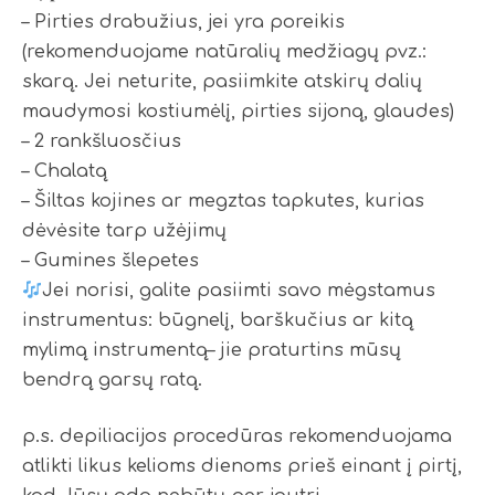
– Pirties drabužius, jei yra poreikis
(rekomenduojame natūralių medžiagų pvz.:
skarą. Jei neturite, pasiimkite atskirų dalių
maudymosi kostiumėlį, pirties sijoną, glaudes)
– 2 rankšluosčius
– Chalatą
– Šiltas kojines ar megztas tapkutes, kurias
dėvėsite tarp užėjimų
– Gumines šlepetes
Jei norisi, galite pasiimti savo mėgstamus
instrumentus: būgnelį, barškučius ar kitą
mylimą instrumentą– jie praturtins mūsų
bendrą garsų ratą.
p.s. depiliacijos procedūras rekomenduojama
atlikti likus kelioms dienoms prieš einant į pirtį,