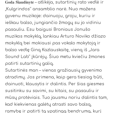
𝐆𝐨𝐝𝐚 𝐒̌𝐢𝐚𝐮𝐝𝐢𝐧𝐲𝐭𝐞̇ – atlikėja, sutartinių rato vedlė ir
„Kulgrindos“ ansamblio narė. Nuo mažens
gyvenu muzikoje: dainuoju, groju, kuriu ir
ieškau balso, jungiančio žmogų su jo vidiniu
pasauliu. Esu baigusi Broniaus Jonušo
muzikos mokyklą, lankiau Arturo Noviko džiazo
mokyklą bei mokiausi pas vokalo mokytoją ir
balso vedlę Giną Kazlauskaitę, vieną iš „Jara
Sound Lab“ įkūrėjų. Šiuo metu kviečiu žmones
patirti sutartinių galią.
Sutartinės man – vienas gražiausių gyvenimo
atradimų. Jos primena, kaip gera tiesiog būti,
dainuoti, klausytis ir dalintis. Per šias giesmes
susitinku su savimi, su kitais, su pasauliu ir
mūsų protėviais. Tuo jausmu noriu dalintis tam,
kad kiekvienas galėtų atrasti savo balsą,
ramybę ir patirti tą ypatingą bendrumą, kurį