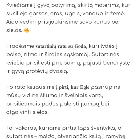
Kviečiame į gyvą patyrimą, skirtą moterims, kur
susilieja garsas, oras, ugnis, vanduo ir žemė.
Aido vedini prisijaukinsime savo kūnus bei
sielas.
Pradėsime 𝐬𝐮𝐭𝐚𝐫𝐭𝐢𝐧𝐢𝐮̨ 𝐫𝐚𝐭𝐮 𝐬𝐮 𝐆𝐨𝐝𝐚, kuri lydės į
balso, ritmo ir širdies sąskambį. Sutartinės
kviečia prisiliesti prie šaknų, pajusti bendrystę
ir gyvą protėvių dvasią.
Po rato keliausime 𝐢̨ 𝐩𝐢𝐫𝐭𝐢̨, 𝐤𝐮𝐫 𝐄𝐠𝐥𝐞̇ pasirūpins
mūsų vidine šiluma ir švelniais vantų
prisilietimais padės paleisti įtampą bei
atgaivinti sielas.
Tai vakaras, kuriame pirtis taps šventykla, o
sutartinės – malda, atveriančia kelią į ramybę,