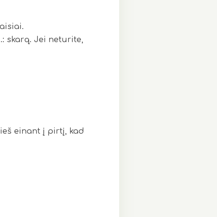
isiai.
 skarą. Jei neturite,
š einant į pirtį, kad