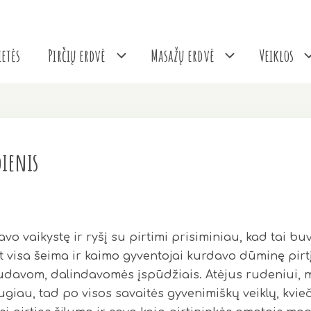
etės
Pirčių erdvė
Masažų erdvė
Veiklos
dienis
o vaikystę ir ryšį su pirtimi prisiminiau, kad tai b
t visa šeima ir kaimo gyventojai kurdavo dūminę pirt
avom, dalindavomės įspūdžiais. Atėjus rudeniui, m
ugiau, tad po visos savaitės gyvenimiškų veiklų, kvie