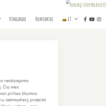
Renginiai
Kontaktai
LT
uvo neatsiejama
į. Čia mes
an pirties šilumos
čiu sekmadienį praleisti