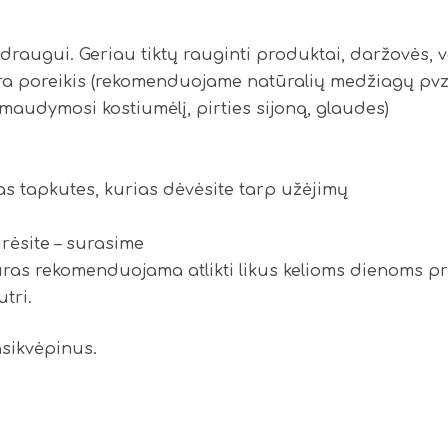
draugui. Geriau tiktų rauginti produktai, daržovės, va
 yra poreikis (rekomenduojame natūralių medžiagų pvz.:
 maudymosi kostiumėlį, pirties sijoną, glaudes)
tas tapkutes, kurias dėvėsite tarp užėjimų
urėsite – surasime
ūras rekomenduojama atlikti likus kelioms dienoms prie
tri.
sikvėpinus.