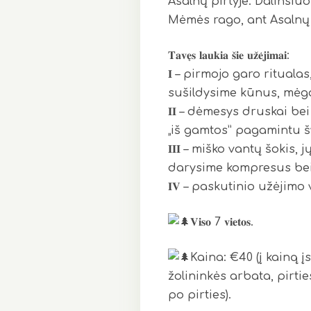
Asalnų pirtyje. Dalinsiuo
Mėmės rago, ant Asalnų
𝐓𝐚𝐯𝐞̨𝐬 𝐥𝐚𝐮𝐤𝐢𝐚 𝐬̌𝐢𝐞 𝐮𝐳̌𝐞̇𝐣𝐢𝐦𝐚𝐢:
𝐈 – pirmojo garo ritual
sušildysime kūnus, mėg
𝐈𝐈 – dėmesys druskai b
„iš gamtos” pagamintu šv
𝐈𝐈𝐈 – miško vantų šoki
darysime kompresus bei
𝐈𝐕 – paskutinio užėjimo 
𝐕𝐢𝐬𝐨 7 𝐯𝐢𝐞𝐭𝐨𝐬.
Kaina: €40 (į kainą 
žolininkės arbata, pirt
po pirties).