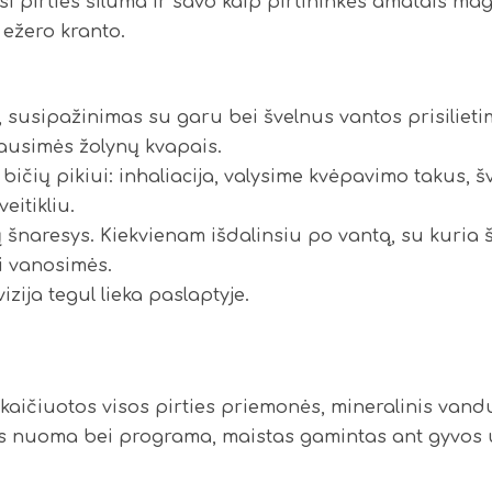
si pirties šiluma ir savo kaip pirtininkės amatais magi
 ežero kranto.
as, susipažinimas su garu bei švelnus vantos prisiliet
ausimės žolynų kvapais.
ei bičių pikiui: inhaliacija, valysime kvėpavimo takus
eitikliu.
s, jų šnaresys. Kiekvienam išdalinsiu po vantą, su kuria
 vanosimės.
vizija tegul lieka paslaptyje.
įskaičiuotos visos pirties priemonės, mineralinis vand
ies nuoma bei programa, maistas gamintas ant gyvos 