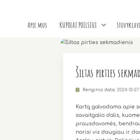
Pereiti
prie
turinio
Apie mus
KUPOLAI POILSIUI
Stovyklavi
Šiltas pirties sekma
Renginio data
: 2024-10-27
Kartą galvodama apie sav
savaitgalio dalis, kuome
prausdavomės, bendraud
norisi vis daugiau ir da