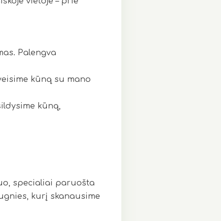
škoje vietoje – prie
imas. Palengva
, šveisime kūną su mano
 šildysime kūną,
uo, specialiai paruošta
ugnies, kurį skanausime