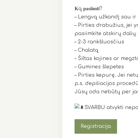
𝐊ą 𝐩𝐚𝐬𝐢𝐢𝐦𝐭𝐢?
– Lengvą užkandį sau ir 
– Pirties drabužius, jei
pasiimkite atskirų dalių
– 2-3 rankšluosčius
– Chalatą
– Šiltas kojines ar megz
– Gumines šlepetes
– Pirties kepurę. Jei net
p.s. depiliacijos proced
Jūsų oda nebūtų per jau
SVARBU atvykti nepa
Registracija