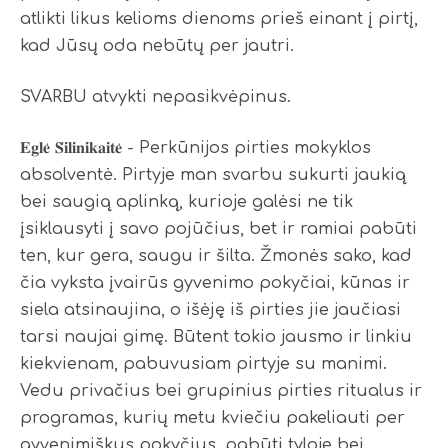
atlikti likus kelioms dienoms prieš einant į pirtį,
kad Jūsų oda nebūtų per jautri.
SVARBU atvykti nepasikvėpinus.
𝐄𝐠𝐥𝐞̇ 𝐒̌𝐢𝐥𝐢𝐧𝐢𝐤𝐚𝐢𝐭𝐞̇ - Perkūnijos pirties mokyklos
absolventė. Pirtyje man svarbu sukurti jaukią
bei saugią aplinką, kurioje galėsi ne tik
įsiklausyti į savo pojūčius, bet ir ramiai pabūti
ten, kur gera, saugu ir šilta. Žmonės sako, kad
čia vyksta įvairūs gyvenimo pokyčiai, kūnas ir
siela atsinaujina, o išėję iš pirties jie jaučiasi
tarsi naujai gimę. Būtent tokio jausmo ir linkiu
kiekvienam, pabuvusiam pirtyje su manimi.
Vedu privačius bei grupinius pirties ritualus ir
programas, kurių metu kviečiu pakeliauti per
gyvenimiškus pokyčius, pabūti tyloje bei