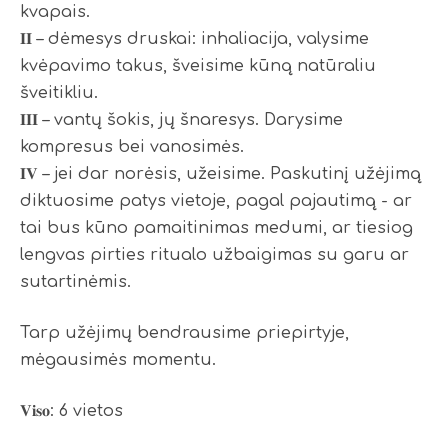
kvapais.
𝐈𝐈 – dėmesys druskai: inhaliacija, valysime
kvėpavimo takus, šveisime kūną natūraliu
šveitikliu.
𝐈𝐈𝐈 – vantų šokis, jų šnaresys. Darysime
kompresus bei vanosimės.
𝐈𝐕 – jei dar norėsis, užeisime. Paskutinį užėjimą
diktuosime patys vietoje, pagal pajautimą - ar
tai bus kūno pamaitinimas medumi, ar tiesiog
lengvas pirties ritualo užbaigimas su garu ar
sutartinėmis.
Tarp užėjimų bendrausime priepirtyje,
mėgausimės momentu.
𝐕𝐢𝐬𝐨: 6 vietos