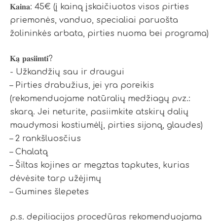
𝐊𝐚𝐢𝐧𝐚: 45€ (į kainą įskaičiuotos visos pirties
priemonės, vanduo, specialiai paruošta
žolininkės arbata, pirties nuoma bei programa)
𝐊𝐚̨ 𝐩𝐚𝐬𝐢𝐢𝐦𝐭𝐢?
- Užkandžių sau ir draugui
– Pirties drabužius, jei yra poreikis
(rekomenduojame natūralių medžiagų pvz.:
skarą. Jei neturite, pasiimkite atskirų dalių
maudymosi kostiumėlį, pirties sijoną, glaudes)
– 2 rankšluosčius
– Chalatą
– Šiltas kojines ar megztas tapkutes, kurias
dėvėsite tarp užėjimų
– Gumines šlepetes
p.s. depiliacijos procedūras rekomenduojama