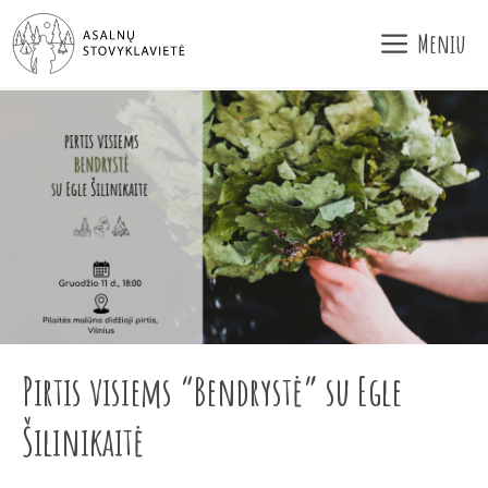
Pereiti
Meniu
prie
turinio
Pirtis visiems “Bendrystė” su Egle
Šilinikaitė