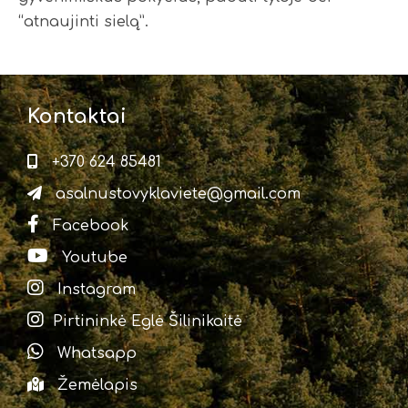
“atnaujinti sielą”.
Kontaktai
+370 624 85481
asalnustovyklaviete@gmail.com
Facebook
Youtube
Instagram
Pirtininkė Eglė Šilinikaitė
Whatsapp
Žemėlapis