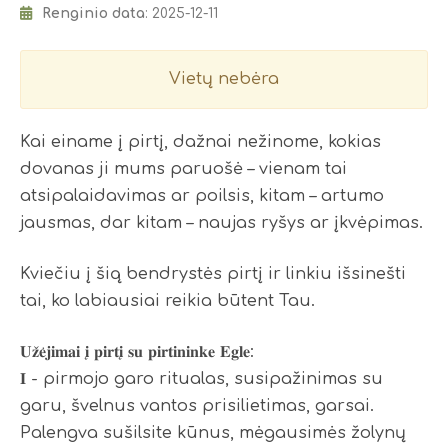
Renginio data
: 2025-12-11
Vietų nebėra
Kai einame į pirtį, dažnai nežinome, kokias
dovanas ji mums paruošė – vienam tai
atsipalaidavimas ar poilsis, kitam – artumo
jausmas, dar kitam – naujas ryšys ar įkvėpimas.
Kviečiu į šią bendrystės pirtį ir linkiu išsinešti
tai, ko labiausiai reikia būtent Tau.
𝐔𝐳̌𝐞̇𝐣𝐢𝐦𝐚𝐢 𝐢̨ 𝐩𝐢𝐫𝐭𝐢̨ 𝐬𝐮 𝐩𝐢𝐫𝐭𝐢𝐧𝐢𝐧𝐤𝐞 𝐄𝐠𝐥𝐞:
𝐈 - pirmojo garo ritualas, susipažinimas su
garu, švelnus vantos prisilietimas, garsai.
Palengva sušilsite kūnus, mėgausimės žolynų