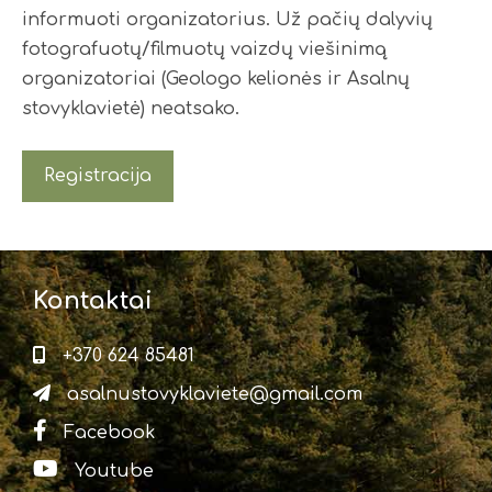
informuoti organizatorius. Už pačių dalyvių
fotografuotų/filmuotų vaizdų viešinimą
organizatoriai (Geologo kelionės ir Asalnų
stovyklavietė) neatsako.
Registracija
Kontaktai
+370 624 85481
asalnustovyklaviete@gmail.com
Facebook
Youtube