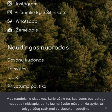
Instagram
Pirtininkė Eglė Šilinikaitė
Whatsapp
Žemėlapis
Naudingos nuorodos
Dovanų kuponas
Taisyklės
D.U.K
Privatumo politika
Mes naudojame slapukus, kurie užtikrina, kad Jums bus patogu
naudotis tinklalapiu. Jei toliau naršysite mūsų tinklalapyje, tai
tolygu Jūsų sutikimui su slapukų naudojimu.