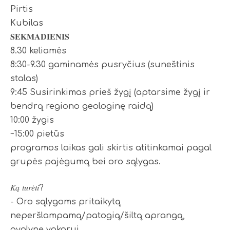
Pirtis
Kubilas
𝐒𝐄𝐊𝐌𝐀𝐃𝐈𝐄𝐍𝐈𝐒
8.30 keliamės
8:30-9.30 gaminamės pusryčius (suneštinis
stalas)
9:45 Susirinkimas prieš žygį (aptarsime žygį ir
bendrą regiono geologinę raidą)
10:00 žygis
~15:00 pietūs
programos laikas gali skirtis atitinkamai pagal
grupės pajėgumą bei oro sąlygas.
𝐾𝑎̨ 𝑡𝑢𝑟𝑒̇𝑡𝑖?
- Oro sąlygoms pritaikytą
neperšlampamą/patogią/šiltą aprangą,
avalynę vakarui