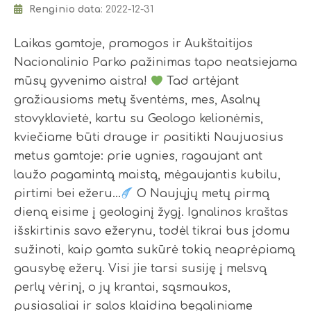
Renginio data
: 2022-12-31
Laikas gamtoje, pramogos ir Aukštaitijos
Nacionalinio Parko pažinimas tapo neatsiejama
mūsų gyvenimo aistra!
Tad artėjant
gražiausioms metų šventėms, mes, Asalnų
stovyklavietė, kartu su Geologo kelionėmis,
kviečiame būti drauge ir pasitikti Naujuosius
metus gamtoje: prie ugnies, ragaujant ant
laužo pagamintą maistą, mėgaujantis kubilu,
pirtimi bei ežeru...
O Naujųjų metų pirmą
dieną eisime į geologinį žygį. Ignalinos kraštas
išskirtinis savo ežerynu, todėl tikrai bus įdomu
sužinoti, kaip gamta sukūrė tokią neaprėpiamą
gausybę ežerų. Visi jie tarsi susiję į melsvą
perlų vėrinį, o jų krantai, sąsmaukos,
pusiasaliai ir salos klaidina begaliniame