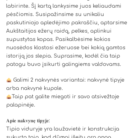
labirinte. Šį kartą lankysime juos keliaudami
pėsčiomis. Susipažinsime su unikaliu
paskutiniojo apledėjimo pakraščiu, aptarsime
Aukštaitijos ežerų raidą, pelkes, aplinkui
supustytas kopas. Pasikalbėsime kokios
nuosėdos klostosi ežeruose bei kokią gamtos
istoriją jos slepia. Suprasime, kodėl čia taip
patogu buvo įsikurti galingiems valdovams.
Galimi 2 nakvynės variantai: nakvynė tipyje
arba nakvynė kupole.
Taip pat galite miegoti ir savo atsivežtoje
palapinėje.
𝐀𝐩𝐢𝐞 𝐧𝐚𝐤𝐯𝐲𝐧𝐞̨ 𝐭𝐢𝐩𝐲𝐣𝐞:
Tipio viduryje yra laužavietė ir konstrukcija
sukurta taip, kad dūmai išeitų pro angą,