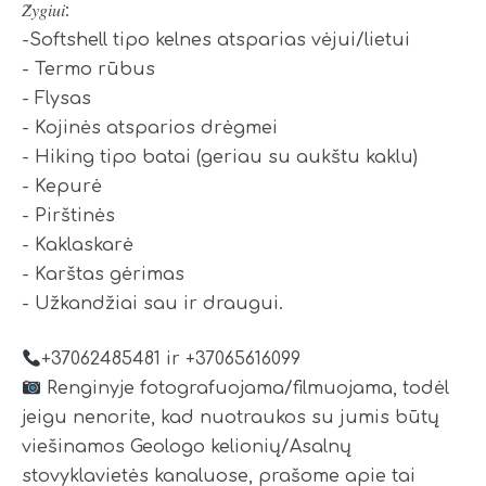
𝑍̌𝑦𝑔𝑖𝑢𝑖:
-Softshell tipo kelnes atsparias vėjui/lietui
- Termo rūbus
- Flysas
- Kojinės atsparios drėgmei
- Hiking tipo batai (geriau su aukštu kaklu)
- Kepurė
- Pirštinės
- Kaklaskarė
- Karštas gėrimas
- Užkandžiai sau ir draugui.
+37062485481 ir +37065616099
Renginyje fotografuojama/filmuojama, todėl
jeigu nenorite, kad nuotraukos su jumis būtų
viešinamos Geologo kelionių/Asalnų
stovyklavietės kanaluose, prašome apie tai