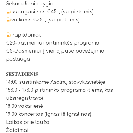
Sekmadienio žygio
suaugusiems €45-, (su pietumis)
vaikams €35-, (su pietumis)
Papildomai:
€20-,/asmeniui pirtininkės programa
€5-,/asmeniui į vieną pusę pavežėjimo
paslauga
𝐒̌𝐄𝐒̌𝐓𝐀𝐃𝐈𝐄𝐍𝐈𝐒
14:00 susitinkame Asalnų stovyklavietėje
15:00 - 17:00 pirtininko programa (tiems, kas
užsiregistravo)
18:00 vakarienė
19:00 koncertas (Ignas iš Ignalinos)
Laikas prie laužo
Žaidimai