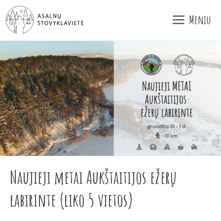
Pereiti
Meniu
prie
turinio
Naujieji metai Aukštaitijos ežerų
labirinte (liko 5 vietos)