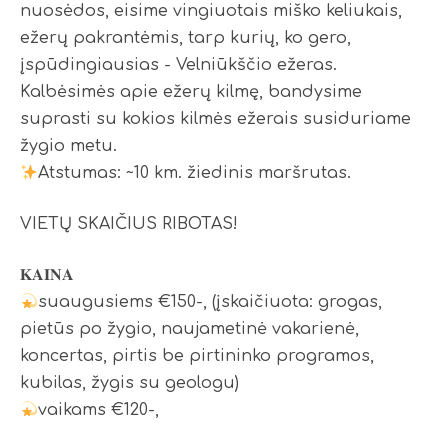
nuosėdos, eisime vingiuotais miško keliukais,
ežerų pakrantėmis, tarp kurių, ko gero,
įspūdingiausias - Velniūkščio ežeras.
Kalbėsimės apie ežerų kilmę, bandysime
suprasti su kokios kilmės ežerais susiduriame
žygio metu.
Atstumas: ~10 km. žiedinis maršrutas.
VIETŲ SKAIČIUS RIBOTAS!
𝐊𝐀𝐈𝐍𝐀
suaugusiems €150-, (įskaičiuota: grogas,
pietūs po žygio, naujametinė vakarienė,
koncertas, pirtis be pirtininko programos,
kubilas, žygis su geologu)
vaikams €120-,