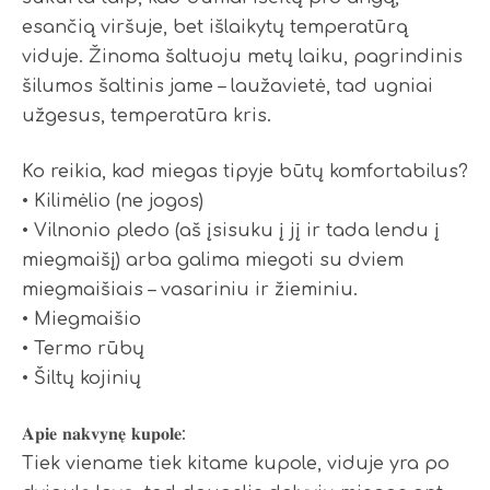
esančią viršuje, bet išlaikytų temperatūrą
viduje. Žinoma šaltuoju metų laiku, pagrindinis
šilumos šaltinis jame – laužavietė, tad ugniai
užgesus, temperatūra kris.
Ko reikia, kad miegas tipyje būtų komfortabilus?
• Kilimėlio (ne jogos)
• Vilnonio pledo (aš įsisuku į jį ir tada lendu į
miegmaišį) arba galima miegoti su dviem
miegmaišiais – vasariniu ir žieminiu.
• Miegmaišio
• Termo rūbų
• Šiltų kojinių
𝐀𝐩𝐢𝐞 𝐧𝐚𝐤𝐯𝐲𝐧𝐞̨ 𝐤𝐮𝐩𝐨𝐥𝐞:
Tiek viename tiek kitame kupole, viduje yra po