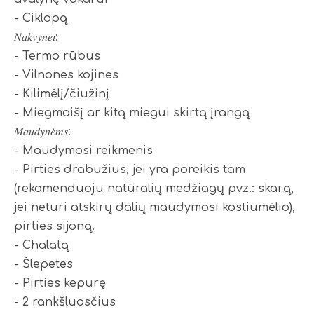
- Ciklopą
𝑁𝑎𝑘𝑣𝑦𝑛𝑒𝑖:
- Termo rūbus
- Vilnones kojines
- Kilimėlį/čiužinį
- Miegmaišį ar kitą miegui skirtą įrangą
𝑀𝑎𝑢𝑑𝑦𝑛𝑒̇𝑚𝑠:
- Maudymosi reikmenis
- Pirties drabužius, jei yra poreikis tam
(rekomenduoju natūralių medžiagų pvz.: skarą,
jei neturi atskirų dalių maudymosi kostiumėlio),
pirties sijoną.
- Chalatą
- Šlepetes
- Pirties kepurę
- 2 rankšluosčius