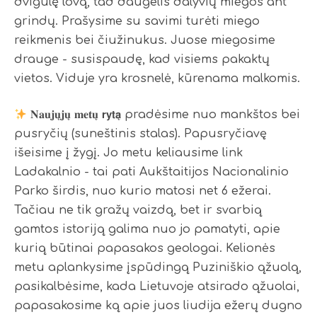
dvigulę lovą, tad daugelis dalyvių miegos ant
grindų. Prašysime su savimi turėti miego
reikmenis bei čiužinukus. Juose miegosime
drauge - susispaudę, kad visiems pakaktų
vietos. Viduje yra krosnelė, kūrenama malkomis.
𝐍𝐚𝐮𝐣𝐮̨𝐣𝐮̨ 𝐦𝐞𝐭𝐮̨ 𝗿𝘆𝘁𝗮̨ pradėsime nuo mankštos bei
pusryčių (suneštinis stalas). Papusryčiavę
išeisime į žygį. Jo metu keliausime link
Ladakalnio - tai pati Aukštaitijos Nacionalinio
Parko širdis, nuo kurio matosi net 6 ežerai.
Tačiau ne tik gražų vaizdą, bet ir svarbią
gamtos istoriją galima nuo jo pamatyti, apie
kurią būtinai papasakos geologai. Kelionės
metu aplankysime įspūdingą Puziniškio ąžuolą,
pasikalbėsime, kada Lietuvoje atsirado ąžuolai,
papasakosime ką apie juos liudija ežerų dugno