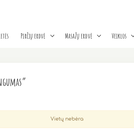
etės
Pirčių erdvė
Masažų erdvė
Veiklos
ingumas”
Vietų nebėra