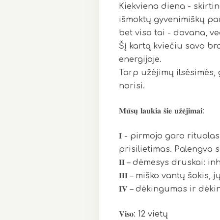
Kiekviena diena - skirti
išmoktų gyvenimiškų pamo
bet visa tai - dovana, v
Šį kartą kviečiu savo b
energijoje.
Tarp užėjimų ilsėsimės,
norisi.
𝐌𝐮̄𝐬𝐮̨ 𝐥𝐚𝐮𝐤𝐢𝐚 𝐬̌𝐢𝐞 𝐮𝐳̌𝐞̇𝐣𝐢𝐦𝐚𝐢:
𝐈 - pirmojo garo ritual
prisilietimas. Palengva
𝐈𝐈 – dėmesys druskai: i
𝐈𝐈𝐈 – miško vantų šokis, 
𝐈𝐕 – dėkingumas ir dėk
𝐕𝐢𝐬𝐨: 12 vietų