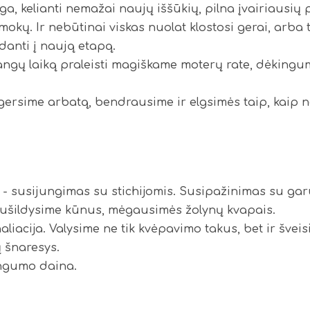
nga, kelianti nemažai naujų iššūkių, pilna įvairiausių 
kų. Ir nebūtinai viskas nuolat klostosi gerai, arba 
edanti į naują etapą.
rangų laiką praleisti magiškame moterų rate, dėkingu
 gersime arbatą, bendrausime ir elgsimės taip, kaip 
as - susijungimas su stichijomis. Susipažinimas su ga
 sušildysime kūnus, mėgausimės žolynų kvapais.
nhaliacija. Valysime ne tik kvėpavimo takus, bet ir švei
jų šnaresys.
ingumo daina.