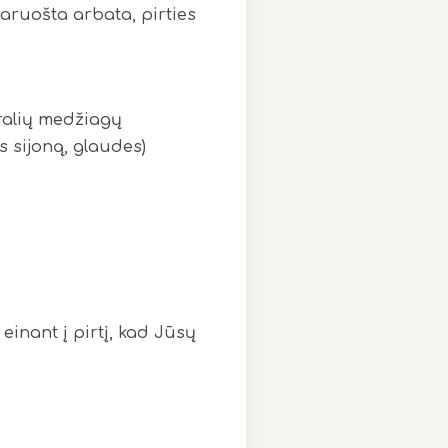
s paruošta arbata, pirties
ūralių medžiagų
s sijoną, glaudes)
einant į pirtį, kad Jūsų