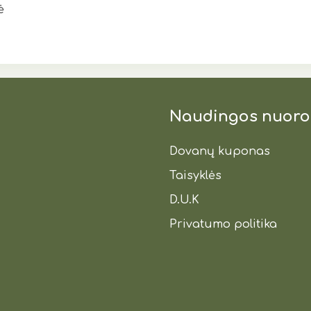
ė
Naudingos nuor
Dovanų kuponas
Taisyklės
D.U.K
Privatumo politika