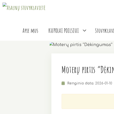
Pereiti
prie
turinio
Apie mus
KUPOLAI POILSIUI
Stovyklavi
Moterų pirtis “Dėk
Renginio data
: 2026-01-10