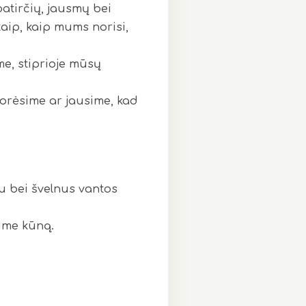
patirčių, jausmų bei
taip, kaip mums norisi,
me, stiprioje mūsų
norėsime ar jausime, kad
ru bei švelnus vantos
sime kūną.