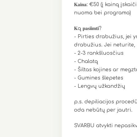
𝐊𝐚𝐢𝐧𝐚: €50 (į kainą į
nuoma bei programa)
𝐊ą 𝐩𝐚𝐬𝐢𝐢𝐦𝐭𝐢?
- Pirties drabužius, jei
drabužius. Jei neturite,
- 2-3 rankšluosčius
- Chalatą
- Šiltas kojines ar megz
- Gumines šlepetes
- Lengvų užkandžių
p.s. depiliacijos proced
oda nebūtų per jautri.
SVARBU atvykti nepasik