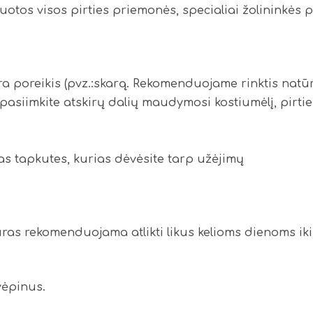
skaičiuotos visos pirties priemonės, specialiai žolininkė
 yra poreikis (pvz.:skarą. Rekomenduojame rinktis nat
 pasiimkite atskirų dalių maudymosi kostiumėlį, pirtie
tas tapkutes, kurias dėvėsite tarp užėjimų
ūras rekomenduojama atlikti likus kelioms dienoms iki 
vėpinus.