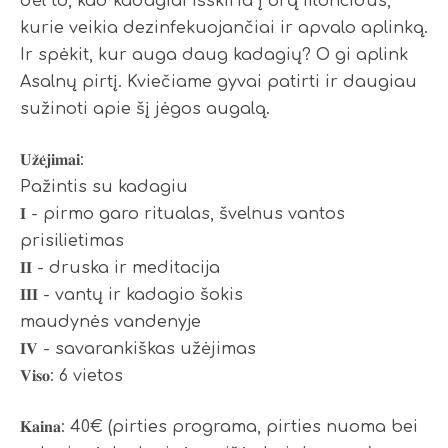
dėl to, kad kadagiai išskiria į orą fitoncidus,
kurie veikia dezinfekuojančiai ir apvalo aplinką.
Ir spėkit, kur auga daug kadagių? O gi aplink
Asalnų pirtį. Kviečiame gyvai patirti ir daugiau
sužinoti apie šį jėgos augalą.
𝐔𝐳̌𝐞̇𝐣𝐢𝐦𝐚𝐢:
Pažintis su kadagiu
𝐈 - pirmo garo ritualas, švelnus vantos
prisilietimas
𝐈𝐈 - druska ir meditacija
𝐈𝐈𝐈 - vantų ir kadagio šokis
maudynės vandenyje
𝐈𝐕 - savarankiškas užėjimas
𝐕𝐢𝐬𝐨: 6 vietos
𝐊𝐚𝐢𝐧𝐚: 40€ (pirties programa, pirties nuoma bei