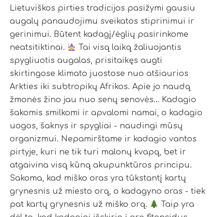
Lietuviškos pirties tradicijos pasižymi gausiu
augalų panaudojimu sveikatos stiprinimui ir
gerinimui. Būtent kadagį/ėglių pasirinkome
neatsitiktinai.
Tai visą laiką žaliuojantis
spygliuotis augalas, prisitaikęs augti
skirtingose klimato juostose nuo atšiaurios
Arkties iki subtropikų Afrikos. Apie jo naudą
žmonės žino jau nuo senų senovės… Kadagio
šakomis smilkomi ir apvalomi namai, o kadagio
uogos, šaknys ir spygliai - naudingi mūsų
organizmui. Nepamirštame ir kadagio vantos
pirtyje, kuri ne tik turi malonų kvapą, bet ir
atgaivina visą kūną akupunktūros principu.
Sakoma, kad miško oras yra tūkstantį kartų
grynesnis už miesto orą, o kadagyno oras - tiek
pat kartų grynesnis už miško orą.
Taip yra