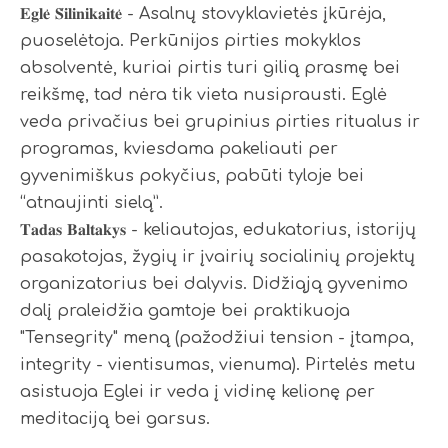
𝐄𝐠𝐥𝐞̇ 𝐒̌𝐢𝐥𝐢𝐧𝐢𝐤𝐚𝐢𝐭𝐞̇ - Asalnų stovyklavietės įkūrėja,
puoselėtoja. Perkūnijos pirties mokyklos
absolventė, kuriai pirtis turi gilią prasmę bei
reikšmę, tad nėra tik vieta nusiprausti. Eglė
veda privačius bei grupinius pirties ritualus ir
programas, kviesdama pakeliauti per
gyvenimiškus pokyčius, pabūti tyloje bei
“atnaujinti sielą”.
𝐓𝐚𝐝𝐚𝐬 𝐁𝐚𝐥𝐭𝐚𝐤𝐲𝐬 - keliautojas, edukatorius, istorijų
pasakotojas, žygių ir įvairių socialinių projektų
organizatorius bei dalyvis. Didžiąją gyvenimo
dalį praleidžia gamtoje bei praktikuoja
"Tensegrity" meną (pažodžiui tension - įtampa,
integrity - vientisumas, vienuma). Pirtelės metu
asistuoja Eglei ir veda į vidinę kelionę per
meditaciją bei garsus.