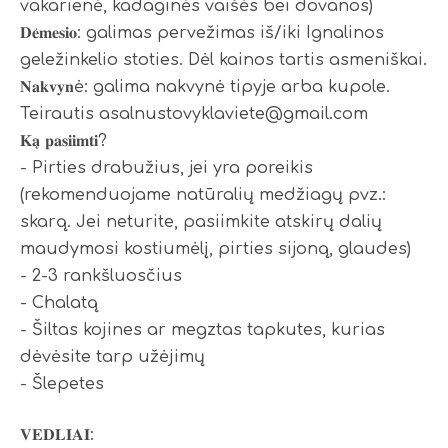
vakarienė, kadaginės vaišės bei dovanos)
𝐃𝐞̇𝐦𝐞𝐬𝐢𝐨: galimas pervežimas iš/iki Ignalinos
geležinkelio stoties. Dėl kainos tartis asmeniškai.
𝐍𝐚𝐤𝐯𝐲𝐧ė: galima nakvynė tipyje arba kupole.
Teirautis asalnustovyklaviete@gmail.com
𝐊𝐚̨ 𝐩𝐚𝐬𝐢𝐢𝐦𝐭𝐢?
- Pirties drabužius, jei yra poreikis
(rekomenduojame natūralių medžiagų pvz.:
skarą. Jei neturite, pasiimkite atskirų dalių
maudymosi kostiumėlį, pirties sijoną, glaudes)
- 2-3 rankšluosčius
- Chalatą
- Šiltas kojines ar megztas tapkutes, kurias
dėvėsite tarp užėjimų
- Šlepetes
𝐕𝐄𝐃𝐋𝐈𝐀𝐈: