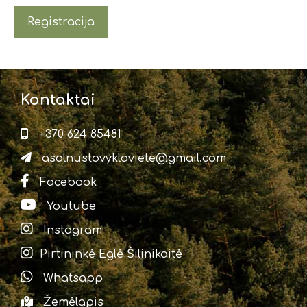
Registracija
Kontaktai
+370 624 85481
asalnustovyklaviete@gmail.com
Facebook
Youtube
Instagram
Pirtininkė Eglė Šilinikaitė
Whatsapp
Žemėlapis