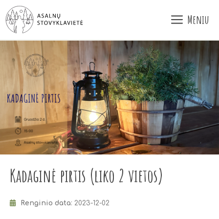
Pereiti
Meniu
prie
turinio
Kadaginė pirtis (liko 2 vietos)
Renginio data
: 2023-12-02