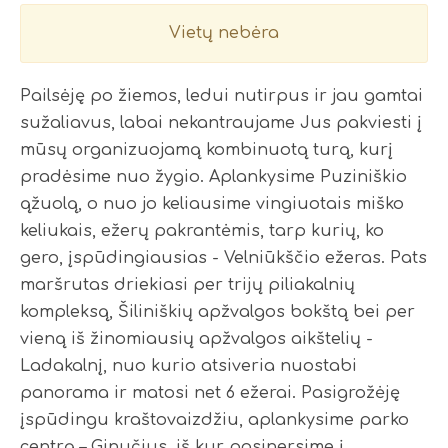
Vietų nebėra
Pailsėję po žiemos, ledui nutirpus ir jau gamtai
sužaliavus, labai nekantraujame Jus pakviesti į
mūsų organizuojamą kombinuotą turą, kurį
pradėsime nuo žygio. Aplankysime Puziniškio
ąžuolą, o nuo jo keliausime vingiuotais miško
keliukais, ežerų pakrantėmis, tarp kurių, ko
gero, įspūdingiausias - Velniūkščio ežeras. Pats
maršrutas driekiasi per trijų piliakalnių
kompleksą, Šiliniškių apžvalgos bokštą bei per
vieną iš žinomiausių apžvalgos aikštelių -
Ladakalnį, nuo kurio atsiveria nuostabi
panorama ir matosi net 6 ežerai. Pasigrožėję
įspūdingu kraštovaizdžiu, aplankysime parko
centrą – Ginučius, iš kur pasinersime į