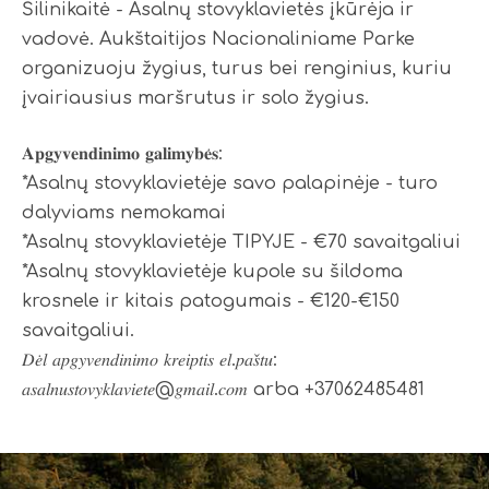
Šilinikaitė - Asalnų stovyklavietės įkūrėja ir
vadovė. Aukštaitijos Nacionaliniame Parke
organizuoju žygius, turus bei renginius, kuriu
įvairiausius maršrutus ir solo žygius.
𝐀𝐩𝐠𝐲𝐯𝐞𝐧𝐝𝐢𝐧𝐢𝐦𝐨 𝐠𝐚𝐥𝐢𝐦𝐲𝐛𝐞̇𝐬:
*Asalnų stovyklavietėje savo palapinėje - turo
dalyviams nemokamai
*Asalnų stovyklavietėje TIPYJE - €70 savaitgaliui
*Asalnų stovyklavietėje kupole su šildoma
krosnele ir kitais patogumais - €120-€150
savaitgaliui.
𝐷𝑒̇𝑙 𝑎𝑝𝑔𝑦𝑣𝑒𝑛𝑑𝑖𝑛𝑖𝑚𝑜 𝑘𝑟𝑒𝑖𝑝𝑡𝑖𝑠 𝑒𝑙.𝑝𝑎𝑠̌𝑡𝑢:
𝑎𝑠𝑎𝑙𝑛𝑢𝑠𝑡𝑜𝑣𝑦𝑘𝑙𝑎𝑣𝑖𝑒𝑡𝑒@𝑔𝑚𝑎𝑖𝑙.𝑐𝑜𝑚 arba +37062485481