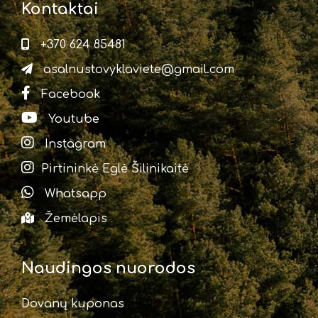
Kontaktai
+370 624 85481
asalnustovyklaviete@gmail.com
Facebook
Youtube
Instagram
Pirtininkė Eglė Šilinikaitė
Whatsapp
Žemėlapis
Naudingos nuorodos
Dovanų kuponas