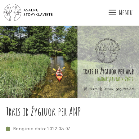
Pereiti
Meniu
prie
turinio
Irkis ir žygiuok per ANP
Renginio data
: 2022-05-07