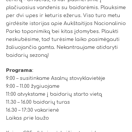
plačiuosius vandenis su baidarėmis. Plauksime
per dvi upes ir keturis ežerus. Viso turo metu
girdėsite istorijas apie Aukštaitijos Nacionalinio
Parko toponimiką bei kitas įdomybes. Plaukti
neskubėsime, tad turėsime laiko pasimėgauti
žaliuojančia gamta. Nekantraujame atidaryti
baidarių sezoną!
𝗣𝗿𝗼𝗴𝗿𝗮𝗺𝗮:
9:00 – susitinkame Asalnų stovyklavietėje
9:00 – 11.00 žygiuojame
11:00 atvykstame į baidarių starto vietą
11.30 – 16.00 baidarių turas
16.30 – 17:30 vakarienė
Laikas prie laužo