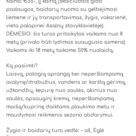
Kaina: €35-, (į kainą įskaičiuotos gido
paslaugos, baidarių nuoma su gelbėjimosi
liemene ir jų transportavimas, žygis, vakarienė,
vieta palapinei Asalnų stovyklavietėje).
DĖMESIO: šis turas pritaikytas vaikams nuo 8
metų (privalo būti lydimas suaugusio asmens)
Vaikams iki 18 metų taikome 50% nuolaidą.
Ką pasiimti?
Laisvą, patogią aprangą bei neperšlampamą
avalynę/drabužius, vandens ar karštą gėrimą,
užkandžių, kepurę nuo saulės, akinius nuo
saulės, apsauginį kremą, neperšlampamą
maišą/kuprinę daiktams plaukimo metu ir
maudymosi reikmenis sezono atidarymui.
Žygio ir baidarių turo vedlė: - aš, Eglė