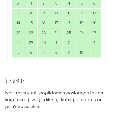
31
1
2
3
4
5
6
7
8
9
10
11
12
13
14
15
16
17
18
19
20
21
22
23
24
25
26
27
28
29
30
1
2
3
4
5
6
7
8
9
10
11
Susisiekite
Nori rezervuoti papildomas paslaugas tokias
kaip dviratį, valtį, irklentę, kubilą, baidares ar
pirtį? Susisiekite.