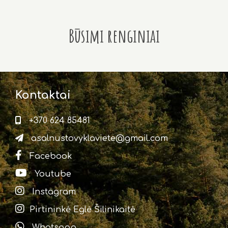
Būsimi renginiai
Kontaktai
+370 624 85481
asalnustovyklaviete@gmail.com
Facebook
Youtube
Instagram
Pirtininkė Eglė Šilinikaitė
Whatsapp