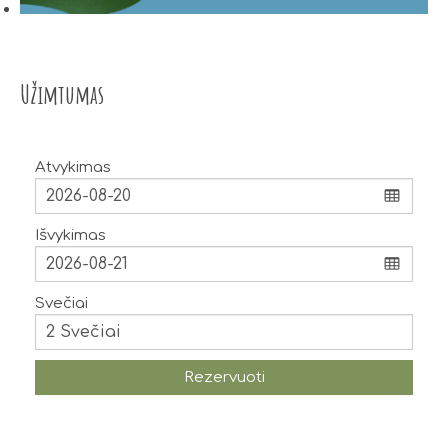
Užimtumas
Atvykimas
Išvykimas
Svečiai
Rezervuoti