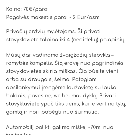
Kaina: 70€/parai
Pagalvės mokestis parai - 2 Eur/asm.
Privačių erdvių mylėtojams. Ši privati
stovyklavietė talpina iki 4 (nedidelių) palapinių.
Mūsų dar vadinama žvaigždžių stebykla –
ramybės kampelis. Šią erdvę nuo pagrindinės
stovyklavietės skiria miškas. Čia būsite vieni
arba su draugais, šeima. Patogiam
apsilankymui įrengėme laužavietę su lauko
baldais, pavėsinę, wc bei maudyklą.
Privati
stovyklavietė
ypač tiks tiems, kurie vertina tylą,
gamtą ir nori pabėgti nuo šurmulio.
Automobilį palikti galima miške, ~70m. nuo