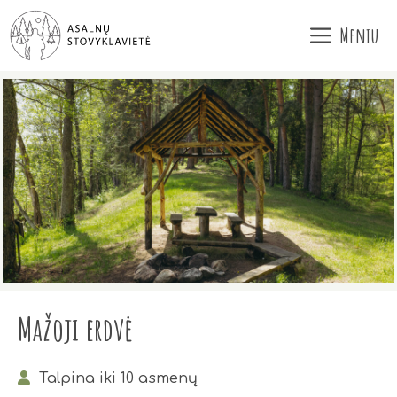
Pereiti
Meniu
prie
turinio
Mažoji erdvė
Talpina iki 10 asmenų