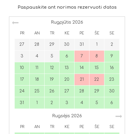
Paspauskite ant norimos rezervuoti datos
Rugpjūtis
2026
PR
AN
TR
KE
PE
ŠE
SE
27
28
29
30
31
1
2
3
4
5
6
7
8
9
10
11
12
13
14
15
16
17
18
19
20
21
22
23
24
25
26
27
28
29
30
31
1
2
3
4
5
6
Rugsėjis
2026
PR
AN
TR
KE
PE
ŠE
SE