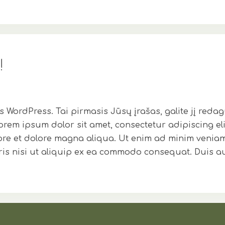
!
WordPress. Tai pirmasis Jūsų įrašas, galite jį redagu
orem ipsum dolor sit amet, consectetur adipiscing el
ore et dolore magna aliqua. Ut enim ad minim venia
oris nisi ut aliquip ex ea commodo consequat. Duis a