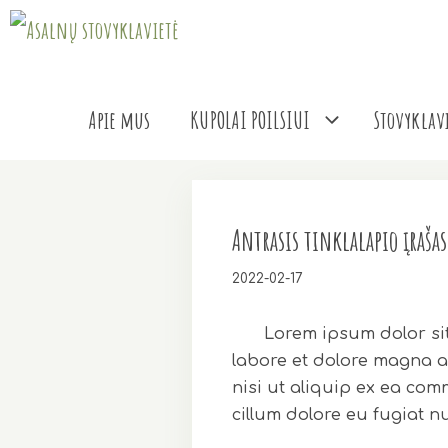
Pereiti
prie
turinio
Apie mus
KUPOLAI POILSIUI
Stovyklavi
Antrasis tinklalapio įrašas
2022-02-17
Lorem ipsum dolor sit
labore et dolore magna a
nisi ut aliquip ex ea com
cillum dolore eu fugiat n