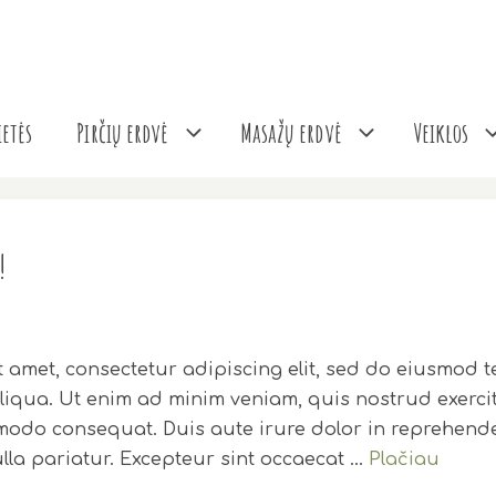
etės
Pirčių erdvė
Masažų erdvė
Veiklos
!
 amet, consectetur adipiscing elit, sed do eiusmod 
liqua. Ut enim ad minim veniam, quis nostrud exercit
modo consequat. Duis aute irure dolor in reprehender
ulla pariatur. Excepteur sint occaecat …
Plačiau