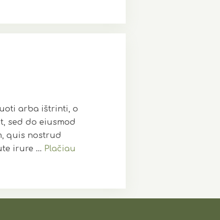
oti arba ištrinti, o
it, sed do eiusmod
m, quis nostrud
ute irure …
Plačiau